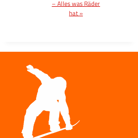
– Alles was Räder
S
hat
»
T
A
L
T
U
N
G
N
A
V
I
G
A
T
I