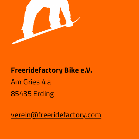
V
I
G
A
T
I
O
N
Freeridefactory Bike e.V.
Am Gries 4 a
85435 Erding
verein@freeridefactory.com