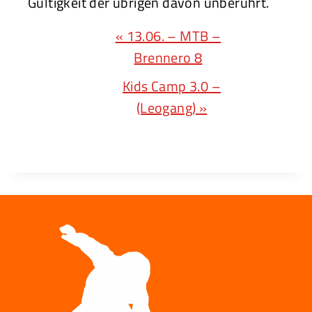
Gültigkeit der übrigen davon unberührt.
V
«
13.06. – MTB –
E
Brennero 8
R
Kids Camp 3.0 –
A
(Leogang)
»
N
S
T
A
L
T
U
N
G
N
A