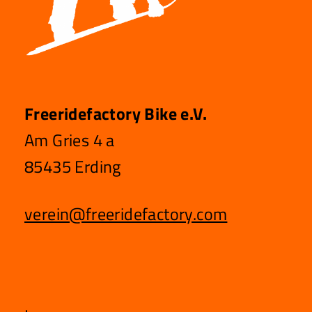
G
A
T
I
O
N
Freeridefactory Bike e.V.
Am Gries 4 a
85435 Erding
verein@freeridefactory.com