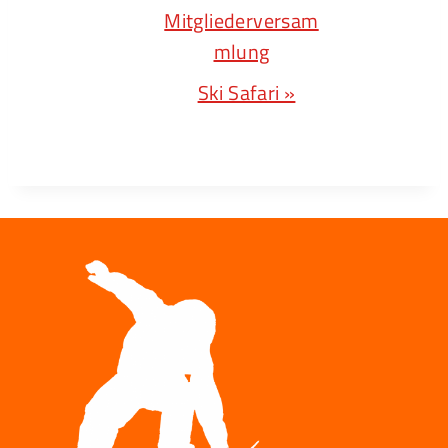
E
Mitgliederversam
R
mlung
A
Ski Safari
»
N
S
T
A
L
T
U
N
G
N
A
V
I